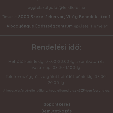
ugyfelszolgalat@lelkijolet.hu
8000 Székesfehérvár, Virág Benedek utca 1
.
Címünk:
Albagyöngye Egészségcentrum
épülete, 1. emelet
Rendelési idő:
Hétfőtől-péntekig: 07:00-20:00-ig, szombaton és
vasárnap: 08:00-17:00-ig.
Telefonos ügyfélszolgálat hétfőtől-péntekig: 08:00-
20:00-ig.
A kapcsolatfelvétellel vállalja, hogy elfogadja az ÁSZF-ben foglaltakat.
Időpontkérés
Footer
Bemutatkozás