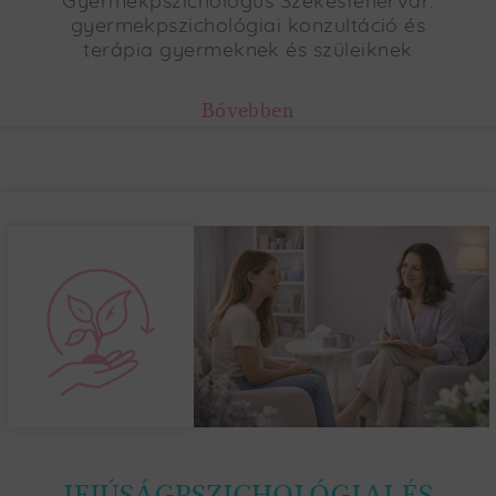
Gyermekpszichológus Székesfehérvár:
gyermekpszichológiai konzultáció és
terápia gyermeknek és szüleiknek
Bővebben
IFJÚSÁGPSZICHOLÓGIAI ÉS