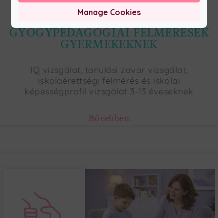
Manage Cookies
PSZICHOLÓGIAI ÉS
GYÓGYPEDAGÓGIAI FELMÉRÉSEK
GYERMEKEKNEK
IQ vizsgálat, tanulási zavar vizsgálat,
iskolaérettségi felmérés és iskolai
képességprofil vizsgálat 3-13 éveseknek
Bővebben