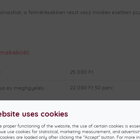
 olvashat, a felmérésekben részt vesz minden esetben p
rmekeknél:
25 000 Ft
c
22 000 Ft 50 perc
sa és megfigyelés
, akkor:
ebsite uses cookies
50 000 Ft/ 120 perc
rc (szülőkkel)
e proper functioning of the website, the use of certain cookies is essen
, we use cookies for statistical, marketing measurement, and advertisi
60 000 Ft kb. 120 perc
 cookies are loaded only after clicking the "Accept" button. For more i