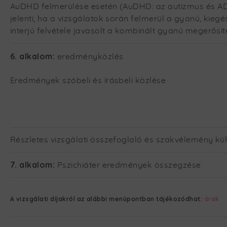
AuDHD felmerülése esetén (AuDHD: az autizmus és AD
jelenti, ha a vizsgálatok során felmerül a gyanú, kieg
interjú felvétele javasolt a kombinált gyanú megerősí
6. alkalom:
eredményközlés
Eredmények szóbeli és írásbeli közlése
Részletes vizsgálati összefoglaló és szakvélemény kü
7. alkalom:
Pszichiáter eredmények összegzése
A vizsgálati díjakról az alábbi menüpontban tájékozódhat:
árak