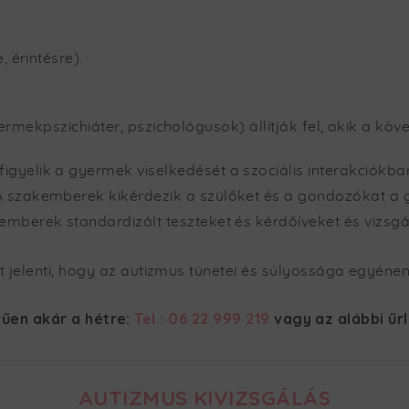
 érintésre).
rmekpszichiáter, pszichológusok) állítják fel, akik a köv
igyelik a gyermek viselkedését a szociális interakciókb
 A szakemberek kikérdezik a szülőket és a gondozókat a g
kemberek standardizált teszteket és kérdőíveket és vizsg
t jelenti, hogy az autizmus tünetei és súlyossága egyéne
űen akár a hétre:
Tel.: 06 22 999 219
vagy az alábbi űr
AUTIZMUS KIVIZSGÁLÁS