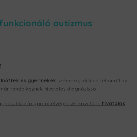
funkcionáló autizmus
!
elnőttek és gyermekek
számára, akiknél felmerül az
ár rendelkeznek hivatalos diagnózissal.
hivatalos
agnosztikai folyamat elvégzését követően