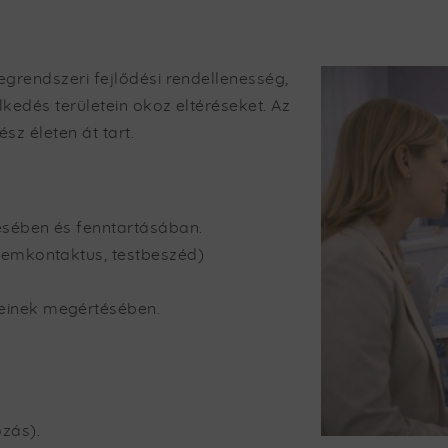
grendszeri fejlődési rendellenesség,
lkedés területein okoz eltéréseket. Az
z életen át tart.
sében és fenntartásában.
zemkontaktus, testbeszéd)
einek megértésében.
zás).