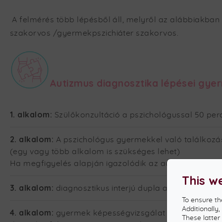
A felmérés több lépésből áll, melyről az alábbiakban
szakorvos /gyermekpszichiáter szakorvos.
Autizmus diagnosztika lépései gye
1. alkalom:
Szülőkonzultáció a pszichológussal 50 per
2. alkalom:
A pszichológus gyermekkel való találkozá
(egy vagy több alkalom is szükséges lehet)
Ha megfigyelés alapján igazolódik az autizmus gyanú
This w
3. alkalom:
diagnosztikus interjú dupla alkalom 120 pe
To ensure th
Additionally
4. alkalom:
gyermek képességvizsgálat 60-120 perc
These latter