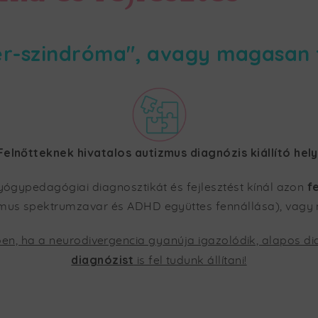
er-szindróma", avagy magasan 
Felnőtteknek hivatalos autizmus diagnózis kiállító hely
f
gyógypedagógiai diagnosztikát és fejlesztést kínál azon
us spektrumzavar és ADHD együttes fennállása), vagy m
, ha a neurodivergencia gyanúja igazolódik, alapos di
diagnózist
is fel tudunk állítani!