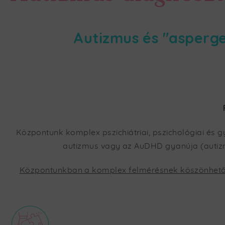
Autizmus és "asperg
Központunk komplex pszichiátriai, pszichológiai és 
autizmus vagy az AuDHD gyanúja (autizm
Központunkban a komplex felmérésnek köszönhetően