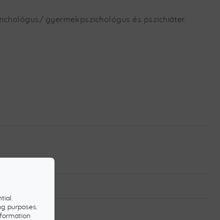
szichológus/ gyermekpszichológus és pszichiáter
tial.
ng purposes.
nformation