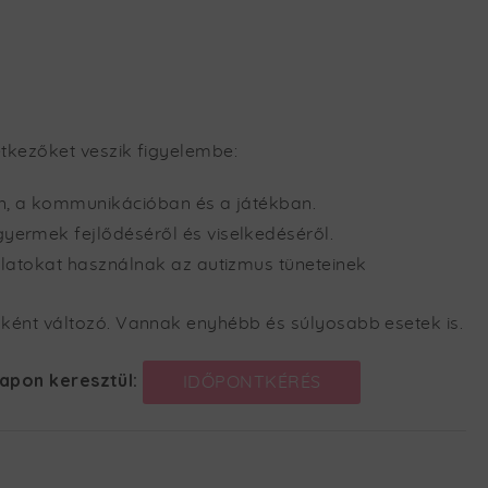
etkezőket veszik figyelembe:
an, a kommunikációban és a játékban.
yermek fejlődéséről és viselkedéséről.
álatokat használnak az autizmus tüneteinek
nként változó. Vannak enyhébb és súlyosabb esetek is.
lapon keresztül:
IDŐPONTKÉRÉS