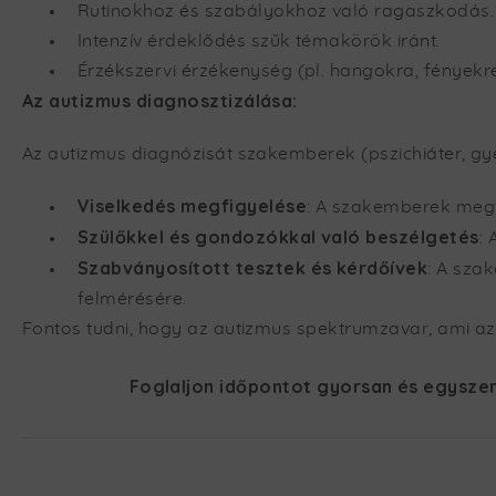
Rutinokhoz és szabályokhoz való ragaszkodás.
Intenzív érdeklődés szűk témakörök iránt.
Érzékszervi érzékenység (pl. hangokra, fényekre,
Az autizmus diagnosztizálása:
Az autizmus diagnózisát szakemberek (pszichiáter, gye
Viselkedés megfigyelése
: A szakemberek megf
Szülőkkel és gondozókkal való beszélgetés
:
Szabványosított tesztek és kérdőívek
: A sza
felmérésére.
Fontos tudni, hogy az autizmus spektrumzavar, ami az
Foglaljon időpontot gyorsan és egyszer