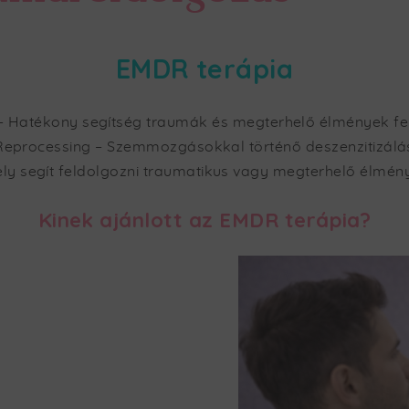
EMDR terápia
– Hatékony segítség traumák és megterhelő élmények f
eprocessing – Szemmozgásokkal történő deszenzitizálás
 segít feldolgozni traumatikus vagy megterhelő élmények
Kinek ajánlott az EMDR terápia?