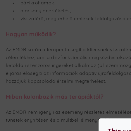
pánikrohamok,
alacsony önértékelés,
visszatérő, megterhelő emlékek feldolgozása e
Hogyan működik?
Az EMDR során a terapeuta segít a kliensnek visszaté
célemlékhez, ami a diszfunkcionális megküzdés okozó
kétoldali szenzoros ingereket alkalmaz (pl. szemmozg
eljárás elősegíti az információk adaptív újrafeldolgozá
hozzájuk kapcsolódó érzelmi megterhelést.
Miben különbözik más terápiáktól?
Az EMDR nem igényli az esemény részletes elmesélés
tünetek enyhítésén és a múltbeli élmények feldolgozásá
This w