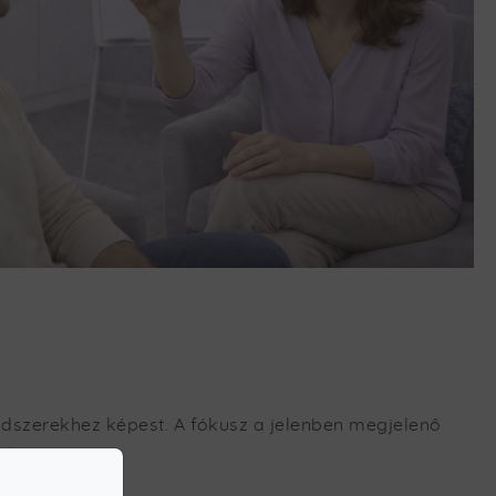
dszerekhez képest. A fókusz a jelenben megjelenő
al.