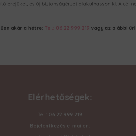
ó erejüket, és új biztonságérzet alakulhasson ki. A cél n
űen akár a hétre:
Tel.: 06 22 999 219
vagy az alábbi űr
Elérhetőségek:
Tel.: 06 22 999 219
Bejelentkezés e-mailen: