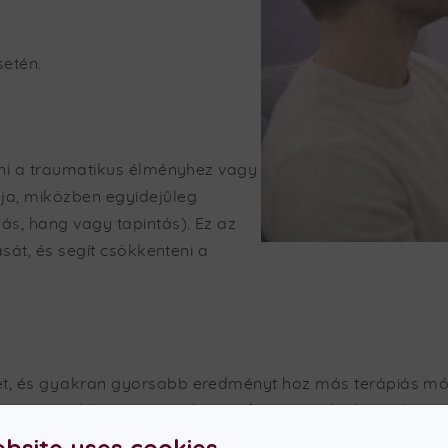
setén.
rni a traumatikus élményhez vagy
ja, miközben egyidejűleg
ás, hang vagy tapintás). Ez az
sát, és segít csökkenteni a
ét, és gyakran gyorsabb eredményt hoz más terápiás mó
n van, a kliens saját belső erőforrásainak aktivizálásáv
ebsite uses cookies