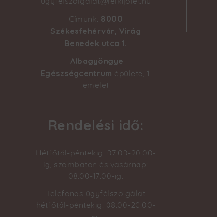
ugyfelszolgalat@lelkijolet.hu
8000
Címünk:
Székesfehérvár, Virág
Benedek utca 1
.
Albagyöngye
Egészségcentrum
épülete, 1.
emelet
Rendelési idő:
Hétfőtől-péntekig: 07:00-20:00-
ig, szombaton és vasárnap:
08:00-17:00-ig.
Telefonos ügyfélszolgálat
hétfőtől-péntekig: 08:00-20:00-
ig.