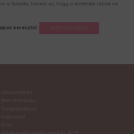
em a felejtés, hanem az, hogy a történtek többé ne
lapon keresztül:
IDŐPONTKÉRÉS
Időpontkérés
Footer
Bemutatkozás
Szolgáltatások
menu
Kapcsolat
GYIK
Adatkezelési tájékoztató és ÁSZF