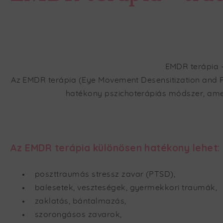
EMDR terápia 
Az EMDR terápia (Eye Movement Desensitization and R
hatékony pszichoterápiás módszer, amely
Az EMDR terápia különösen hatékony lehet:
poszttraumás stressz zavar (PTSD),
balesetek, veszteségek, gyermekkori traumák,
zaklatás, bántalmazás,
szorongásos zavarok,