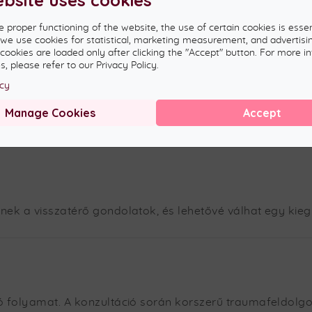
e proper functioning of the website, the use of certain cookies is essen
, we use cookies for statistical, marketing measurement, and advertisi
n:
 cookies are loaded only after clicking the "Accept" button. For more i
, please refer to our Privacy Policy.
icy
Manage Cookies
Accept
 emlékek feldolgozásán,
ket.
nek a visszatérő gondolatok, és lehetővé válhat egy ki
ó folyamat. A konzultáció során korszerű traumafeldolgo