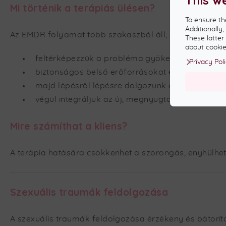
Mi történik a terápiás ülésen?
To ensure th
Additionally
Az EMDR folyamat több szakaszból áll, amelyek sorá
These latter
about cookies
feltérképezzük a probléma gyökerét,
Privacy Pol
biztonságos belső erőforrásokat építünk,
majd lépésről lépésre dolgozunk a megterhelő
végül integráljuk az új, megnyugtatóbb élménye
Mire számíthat a kliens?
A terápia hatására csökkenhet a szorongás, enyhülhet
Szexuális traumák feldolgozása
A szexuális traumák feldolgozása érzékeny és bátorít