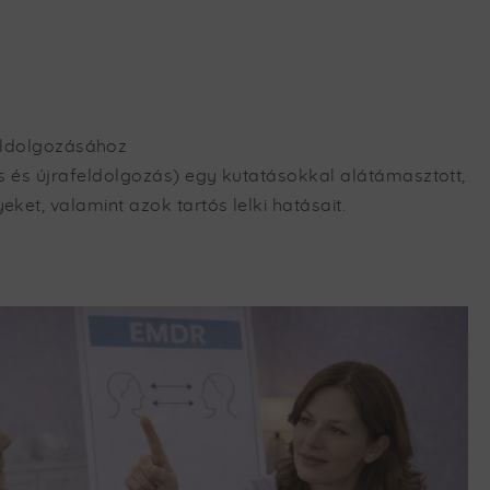
eldolgozásához
 és újrafeldolgozás) egy kutatásokkal alátámasztott,
et, valamint azok tartós lelki hatásait.