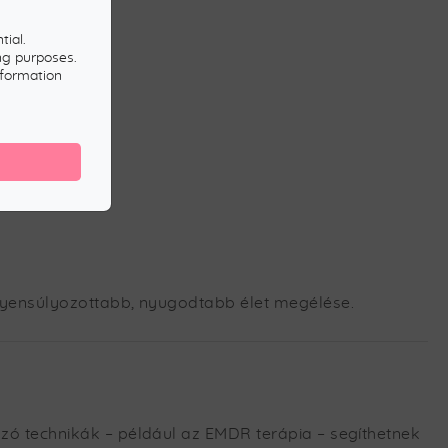
tial.
ng purposes.
nformation
egyensúlyozottabb, nyugodtabb élet megélése.
zó technikák – például az EMDR terápia – segíthetnek