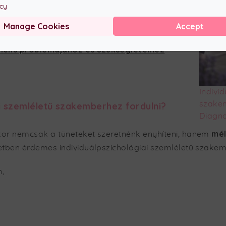
icy
Manage Cookies
Accept
liens problémájához és szükségleteihez
Indivi
szakem
i szemléletű szakemberhez fordulni?
Diagno
mél
kor nemcsak a tüneteket szeretnénk enyhíteni, hanem
etben érdemes individuálpszichológiai szemléletű szakemb
,