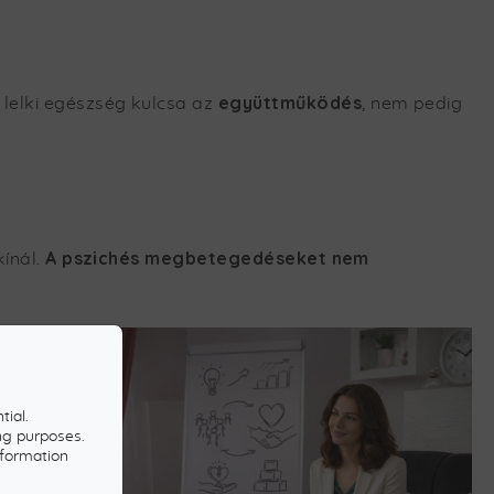
együttműködés
 lelki egészség kulcsa az
, nem pedig
A pszichés megbetegedéseket nem
kínál.
tial.
ng purposes.
nformation