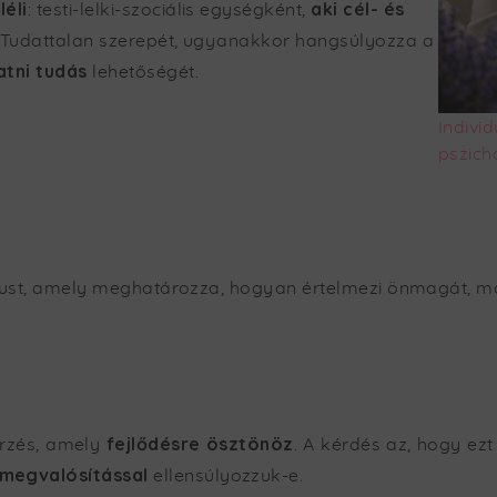
éli
aki cél- és
: testi-lelki-szociális egységként,
 a Tudattalan szerepét, ugyanakkor hangsúlyozza a
atni tudás
lehetőségét.
Indivi
pszich
tílust, amely meghatározza, hogyan értelmezi önmagát, más
fejlődésre ösztönöz
érzés, amely
. A kérdés az, hogy ez
megvalósítással
ellensúlyozzuk-e.