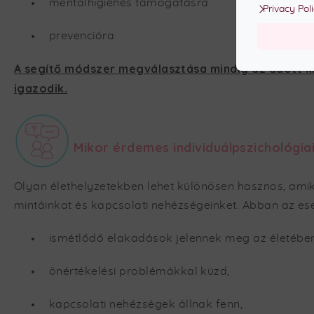
mentálhigiénés támogatásra
Privacy Pol
prevencióra
A segítő módszer megválasztása mindig az adott k
igazodik.
Mikor érdemes individuálpszichológia
Olyan élethelyzetekben lehet különösen hasznos, ami
mintáinkat és kapcsolati nehézségeinket. Abban az es
ismétlődő elakadások jelennek meg az életében
önértékelési problémákkal küzd,
kapcsolati nehézségek állnak fenn,