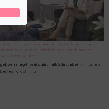
duálpszichológiai szemléletben képződő és dolgozó
berek a Lelki Jólét Pszichológus, Pszichiáter és
sztikai Központban
yebben megérteni saját működésünket
, visszatérő
erhez fordulni, ha: