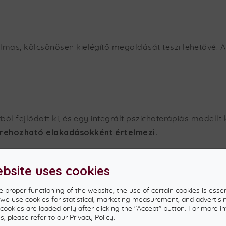
lmas, kölcsönösen kielégítő megoldását teszi lehetővé. A
ól fejlődött ki, és egy integrált pszichoterápiás modellt 
lyrehozható elakadásokként értelmezi.
ebsite uses cookies
e proper functioning of the website, the use of certain cookies is essen
, we use cookies for statistical, marketing measurement, and advertisi
 cookies are loaded only after clicking the "Accept" button. For more i
, please refer to our Privacy Policy.