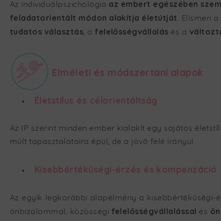
az embert egészében szeml
Az individuálpszichológia
feladatorientált módon alakítja életútját
. Elismeri
tudatos választás
felelősségvállalás
változt
, a
és a
Elméleti és módszertani alapok
Életstílus és célorientáltság
Az IP szerint minden ember kialakít egy sajátos élets
múlt tapasztalataira épül, de a jövő felé irányul.
Kisebbértékűségi-érzés és kompenzáció
Az egyik legkorábbi alapélmény a kisebbértékűségi-
felelősségvállalással
ön
önbizalommal, közösségi
és