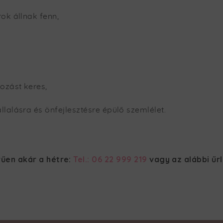
ok állnak fenn,
ozást keres,
lalásra és önfejlesztésre épülő szemlélet.
űen akár a hétre:
Tel.: 06 22 999 219
vagy az alábbi űr