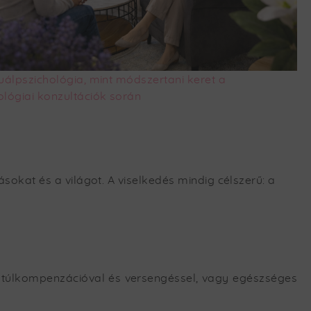
duálpszichológia, mint módszertani keret a
ológiai konzultációk során
okat és a világot. A viselkedés mindig célszerű: a
t túlkompenzációval és versengéssel, vagy egészséges