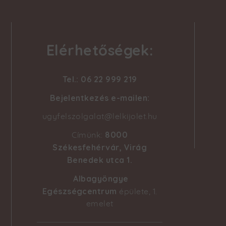
Elérhetőségek:
Tel.: 06 22 999 219
Bejelentkezés e-mailen:
ugyfelszolgalat@lelkijolet.hu
8000
Címünk:
Székesfehérvár, Virág
Benedek utca 1
.
Albagyöngye
Egészségcentrum
épülete, 1.
emelet