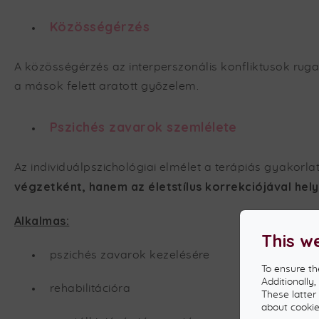
Közösségérzés
A közösségérzés az interperszonális konfliktusok ruga
a mások felett aratott győzelem.
Pszichés zavarok szemlélete
Az individuálpszichológiai elmélet a terápiás gyakorlatb
végzetként, hanem az életstílus korrekciójával he
Alkalmas:
This w
pszichés zavarok kezelésére
To ensure th
Additionally
rehabilitációra
These latter
about cookies