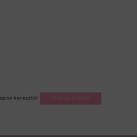
lapon keresztül:
IDŐPONTKÉRÉS