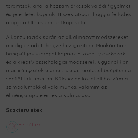
teremtsek, ahol a hozzám érkezők valódi figyelmet
és jelenlétet kapnak. Hiszek abban, hogy a fejlődés
alapja a hiteles emberi kapcsolat.
A konzultációk során az alkalmazott módszereket
mindig az adott helyzethez igazítom. Munkámban
hangsúlyos szerepet kapnak a kognitív eszközök
és a kreatív pszichológiai módszerek, ugyanakkor
más irányzatok elemeit is előszeretettel beépítem a
segítői folyamatba. Különösen közel áll hozzám a
szimbólumokkal való munka, valamint az
élményalapú elemek alkalmazása.
Szakterületek:
Felnőttek