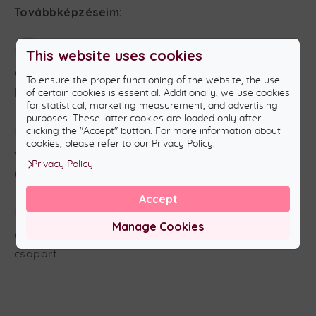
Továbbképzéseim:
Kék Vonal Gyermekkrízis Alapítvány:
2025.
This website uses cookies
Gyermekbántalmazás felismerése, kezelése és
To ensure the proper functioning of the website, the use
hatásai műhelysorozat.
of certain cookies is essential. Additionally, we use cookies
for statistical, marketing measurement, and advertising
purposes. These latter cookies are loaded only after
Semmelweis Egyetem:
2026.
Kognitív
clicking the "Accept" button. For more information about
cookies, please refer to our Privacy Policy.
viselkedésterápiás testsúlycsökkentő módszerek
Privacy Policy
(akkreditált, módszerspecifikus továbbképzés)
Accept
Magyar Pszichodráma Egyesület
2026.
: 150
Manage Cookies
órás sajátélményű önismereti pszichodráma
csoport