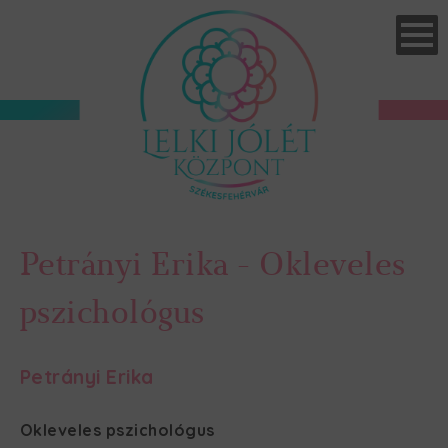
Skip
to
main
navigation
Petrányi Erika - Okleveles
pszichológus
Petrányi Erika
Okleveles pszichológus