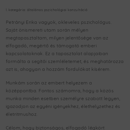
I. kategória: általános pszichológiai konzultáció
Petrányi Erika vagyok, okleveles pszichológus.
Saját önismereti utam során mélyen
megtapasztaltam, milyen jelentősége van az
elfogadó, megértő és támogató emberi
kapcsolatoknak. Ez a tapasztalat alapjaiban
formálta a segítői szemléletemet, és meghatározza
azt is, ahogyan a hozzám fordulókat kísérem.
Munkám során az embert helyezem a
középpontba. Fontos számomra, hogy a közös
munka minden esetben személyre szabott legyen,
igazodjon az egyéni igényekhez, élethelyzethez és
életritmushoz.
Célom, hogy biztonságos, elfogadó légkört