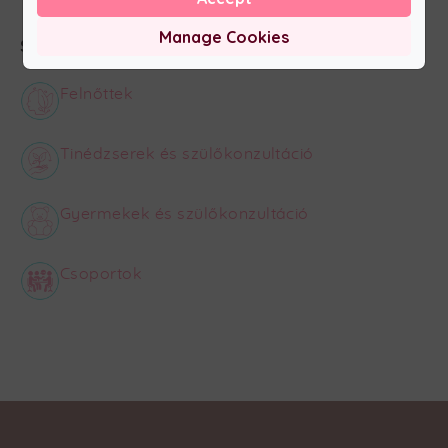
Manage Cookies
Szakterületek:
Felnőttek
Tinédzserek és szülőkonzultáció
Gyermekek és szülőkonzultáció
Csoportok