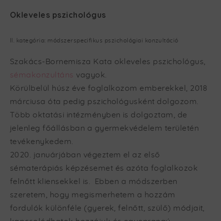
Okleveles pszichológus
II. kategória: módszerspecifikus pszichológiai konzultáció
Szakács-Bornemisza Kata okleveles pszichológus,
sémakonzultáns
vagyok.
Körülbelül húsz éve foglalkozom emberekkel, 2018
márciusa óta pedig pszichológusként dolgozom.
Több oktatási intézményben is dolgoztam, de
jelenleg főállásban a gyermekvédelem területén
tevékenykedem.
2020. januárjában végeztem el az első
sématerápiás képzésemet és azóta foglalkozok
felnőtt kliensekkel is. Ebben a módszerben
szeretem, hogy megismerhetem a hozzám
fordulók különféle (gyerek, felnőtt, szülő) módjait,