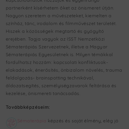
kapcsolódhatok hozzájuk és egyenrangú
partnerként kísérhetem őket az önismeret útján.
Nagyon szeretem a művészeteket, kiemelten a
színház, tánc, irodalom és filmművészet területét.
Hiszek a közösségek megtartó és gyógyító
erejében. Tagja vagyok az ISST Nemzetközi
Sématerápiás Szervezetnek, illetve a Magyar
Sématerápiás Egyesületnek is. Milyen témákkal
fordulhatsz hozzám: kapcsolati konfliktusok-
elakadások, énerősítés, önbizalom növelés, trauma
feldolgozás- brainspotting technikával,
áldozatsegítés, személyiségzavarok feltárása és
kezelése, önismereti tanácsadás.
Továbbképzéseim:
Sématerápia
képzés és saját élmény, elég jó