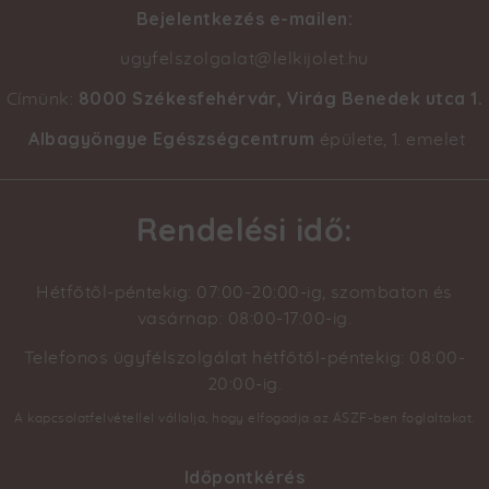
Bejelentkezés e-mailen:
ugyfelszolgalat@lelkijolet.hu
8000 Székesfehérvár, Virág Benedek utca 1
.
Címünk:
Albagyöngye Egészségcentrum
épülete, 1. emelet
Rendelési idő:
Hétfőtől-péntekig: 07:00-20:00-ig, szombaton és
vasárnap: 08:00-17:00-ig.
Telefonos ügyfélszolgálat hétfőtől-péntekig: 08:00-
20:00-ig.
A kapcsolatfelvétellel vállalja, hogy elfogadja az ÁSZF-ben foglaltakat.
Időpontkérés