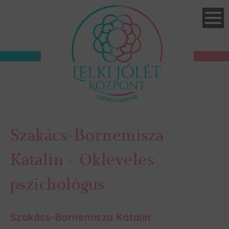
Skip
to
main
navigation
Szakács-Bornemisza
Katalin - Okleveles
pszichológus
Szakács-Bornemisza Katalin