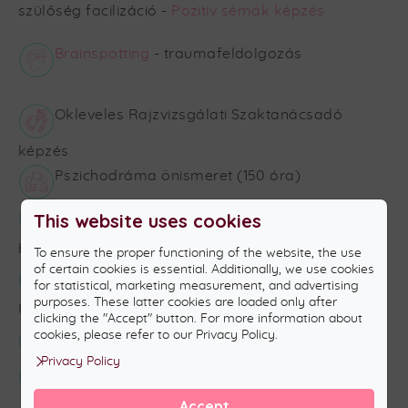
szülőség facilizáció -
Pozitív sémák képzés
Brainspotting
- traumafeldolgozás
Okleveles Rajzvizsgálati Szaktanácsadó
képzés
Pszichodráma önismeret (150 óra)
Enable Antibullying program –
This website uses cookies
bántalmazásellenes továbbképzés (30 órás)
To ensure the proper functioning of the website, the use
of certain cookies is essential. Additionally, we use cookies
Barnahus: think globally, act locally!
for statistical, marketing measurement, and advertising
purposes. These latter cookies are loaded only after
Újratervezés program (24 órás)
clicking the "Accept" button. For more information about
Hősök tere program
cookies, please refer to our Privacy Policy.
Privacy Policy
Tehetséggondozás konferencia
Accept