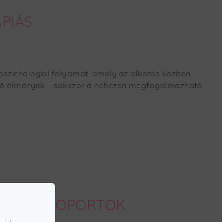
PIÁS
pszichológiai folyamat, amely az alkotás közben
belső élmények – sokszor a nehezen megfogalmazható
ERETI CSOPORTOK