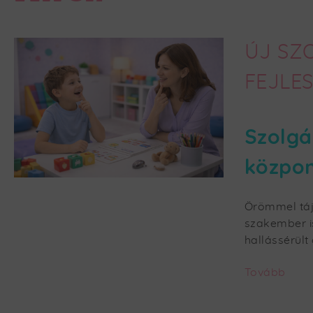
ÚJ SZ
FEJLE
Szolgá
közpo
Örömmel táj
szakember i
hallássérült
Tovább