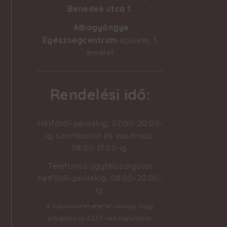
Benedek utca 1
.
Albagyöngye
Egészségcentrum
épülete, 1.
emelet
Rendelési idő:
Hétfőtől-péntekig: 07:00-20:00-
ig, szombaton és vasárnap:
08:00-17:00-ig.
Telefonos ügyfélszolgálat
hétfőtől-péntekig: 08:00-20:00-
ig.
A kapcsolatfelvétellel vállalja, hogy
elfogadja az ÁSZF-ben foglaltakat.