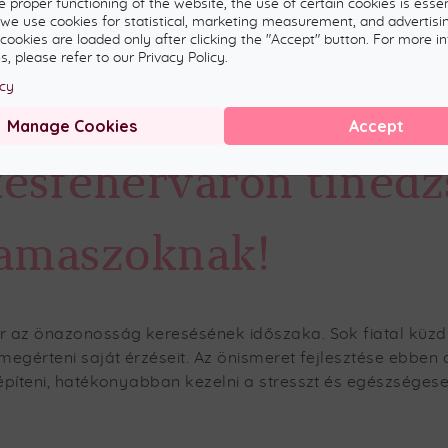
ZSEREKNEK
e proper functioning of the website, the use of certain cookies is essen
, we use cookies for statistical, marketing measurement, and advertisi
 cookies are loaded only after clicking the "Accept" button. For more i
, please refer to our Privacy Policy.
icy
mereti csoportokat 
Manage Cookies
Accept
esfehérváron tinédz
kamaszoknak!
 az önazonosság keresésének időszaka. Sok fiatal küzd s
egérteni saját érzéseit. Az önismeret fejlesztése ebben 
píteni, hatékonyabban kezelni a stresszt és egészségese