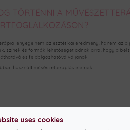
 FOG TÖRTÉNNI A MŰVÉSZETTERÁ
RTFOGLALKOZÁSON?
erápia lényege nem az esztétikai eredmény, hanem az a 
épek, színek és formák lehetőséget adnak arra, hogy a 
 láthatóvá és feldolgozhatóvá váljanak.
bban használt művészetterápiás elemek:
ebsite uses cookies
 FEBRUÁR VÉGÉN INDULÓ ÖNISM