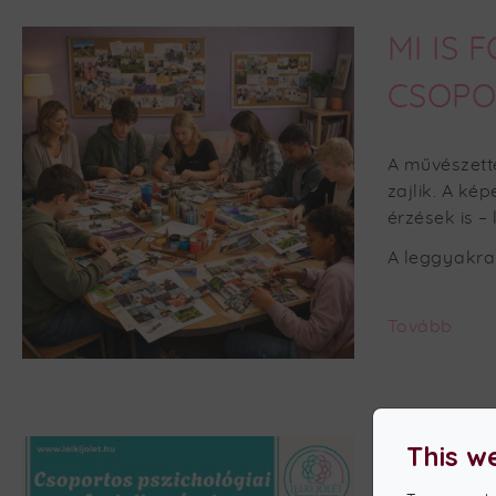
MI IS
CSOPO
A művészett
zajlik. A k
érzések is –
A leggyakra
Tovább
This w
2026.