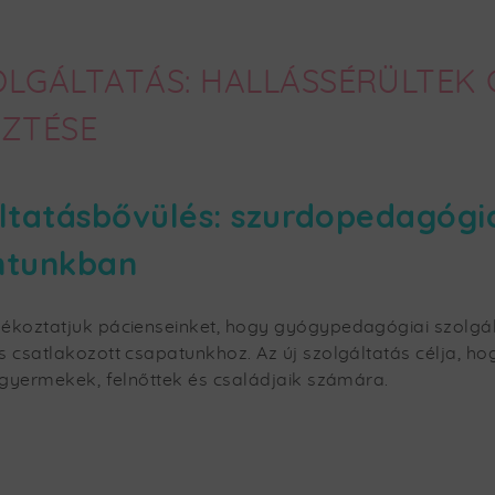
OLGÁLTATÁS: HALLÁSSÉRÜLTEK
SZTÉSE
ltatásbővülés: szurdopedagógiai
ntunkban
ékoztatjuk pácienseinket, hogy gyógypedagógiai szolgá
s csatlakozott csapatunkhoz. Az új szolgáltatás célja,
 gyermekek, felnőttek és családjaik számára.