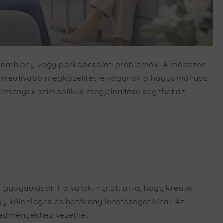
izalomhiány vagy párkapcsolati problémák. A módszer
ik kreatívabb megközelítésre vágynak a hagyományos
élmények szimbolikus megjelenítése segíthet az
gyógyulását. Ha valaki nyitott arra, hogy kreatív
y különleges és hatékony lehetőséget kínál. Az
eredményekhez vezethet.