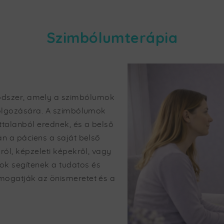
Szimbólumterápia
ódszer, amely a szimbólumok
ldolgozására. A szimbólumok
ttalanból erednek, és a belső
án a páciens a saját belső
ról, képzeleti képekről, vagy
k segítenek a tudatos és
mogatják az önismeretet és a