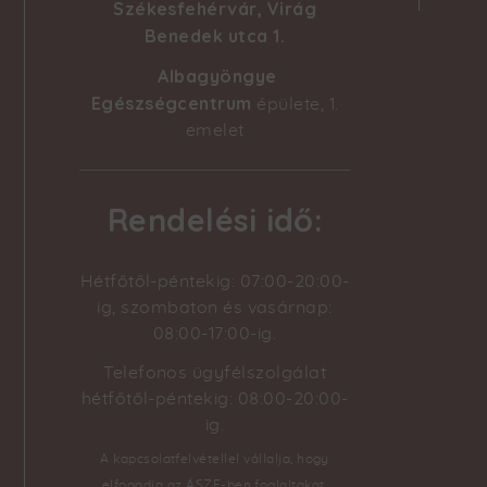
Székesfehérvár, Virág
Benedek utca 1
.
Albagyöngye
Egészségcentrum
épülete, 1.
emelet
Rendelési idő:
Hétfőtől-péntekig: 07:00-20:00-
ig, szombaton és vasárnap:
08:00-17:00-ig.
Telefonos ügyfélszolgálat
hétfőtől-péntekig: 08:00-20:00-
ig.
A kapcsolatfelvétellel vállalja, hogy
elfogadja az ÁSZF-ben foglaltakat.