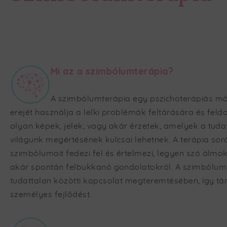
Mi az a szimbólumterápia?
A szimbólumterápia egy pszichoterápiás m
erejét használja a lelki problémák feltárására és fe
olyan képek, jelek, vagy akár érzetek, amelyek a tuda
világunk megértésének kulcsai lehetnek. A terápia sor
szimbólumait fedezi fel és értelmezi, legyen szó álmok
akár spontán felbukkanó gondolatokról. A szimbólumo
tudattalan közötti kapcsolat megteremtésében, így tá
személyes fejlődést.