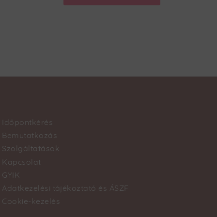
Időpontkérés
Footer
Bemutatkozás
Szolgáltatások
menu
Kapcsolat
GYIK
Adatkezelési tájékoztató és ÁSZF
Cookie-kezelés