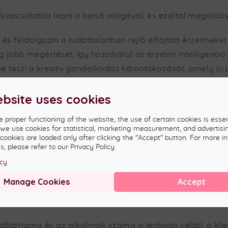
kapcsolatba lépni a belső világával, és ezáltal megoldás
i és feldolgozni a tudattalanban rejlő elfojtott érzelmeke
 jobb megértését, így hozzájárul az érzelmi intelligencia 
é teszi a kreatív gondolkodás kibontakozását, amely új
kus munka révén megkönnyíti a belső feszültségek feldo
ebsite uses cookies
lelki harmóniát, miközben növeli az érzelmi stabilitást.
t nyújt a fájdalmas élmények átdolgozására és integrál
e proper functioning of the website, the use of certain cookies is essen
i és javítani az emberi kapcsolatokban rejlő dinamikáka
, we use cookies for statistical, marketing measurement, and advertisi
 cookies are loaded only after clicking the "Accept" button. For more i
 nyújt a döntéshozatalban és az életút megtalálásában
, please refer to our Privacy Policy.
icy
Manage Cookies
Accept
ás folyamat?
őtartama és az alkalmak száma a terápiás céltól, a klie