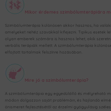
Mikor érdemes szimbólumterápiára m
Szimbólumterápia különösen akkor hasznos, ha valak
amelyeket nehéz szavakkal kifejezni. Tipikus esetek 
olyan emberek számára is hasznos lehet, akik szere
verbális terápiák mellett. A szimbólumterápia különö
elfojtott tartalmak felszínre hozásában.
Mire jó a szimbólumterápia?
A szimbólumterápia egy egyedülálló és mélyreható móds
módon dolgozzon saját problémáin, és hajlandó elmély
önismeret fejlesztésétől az érzelmi gyógyulásig széle