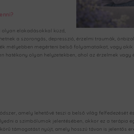
enni?
i olyan elakadásokkal küzd,
lehetnek a szorongás, depresszió, érzelmi traumák, önb
tnék mélyebben megérteni belső folyamataikat, vagy ak
sen hatékony olyan helyzetekben, ahol az érzelmek vagy 
zer, amely lehetővé teszi a belső világ felfedezését és 
edni a szimbólumok jelentésében, akkor ez a terápia eg
skörű támogatást nyújt, amely hosszú távon is jelentős 