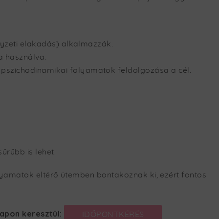
elyzeti elakadás) alkalmazzák.
a használva.
 pszichodinamikai folyamatok feldolgozása a cél.
űrűbb is lehet.
folyamatok eltérő ütemben bontakoznak ki, ezért fontos
lapon keresztül:
IDŐPONTKÉRÉS