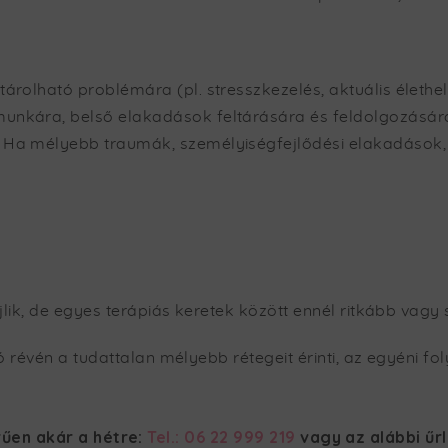
atárolható problémára (pl. stresszkezelés, aktuális életh
 munkára, belső elakadások feltárására és feldolgozásár
): Ha mélyebb traumák, személyiségfejlődési elakadások,
k, de egyes terápiás keretek között ennél ritkább vagy s
ó révén a tudattalan mélyebb rétegeit érinti, az egyéni 
űen akár a hétre:
Tel.: 06 22 999 219
vagy az alábbi űr