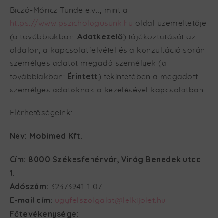
.,
Biczó-Móricz Tünde e.v.
mint a
https://www.pszichologusunk.hu
oldal üzemeltetője
Adatkezelő
(a továbbiakban:
) tájékoztatását az
oldalon, a kapcsolatfelvétel és a konzultáció során
személyes adatot megadó személyek (a
Érintett
továbbiakban:
) tekintetében a megadott
személyes adatoknak a kezelésével kapcsolatban.
Elérhetőségeink:
Név: Mobimed Kft.
Cím: 8000 Székesfehérvár, Virág Benedek utca
1.
Adószám:
32373941-1-07
E-mail cím:
ugyfelszolgalat@lelkijolet.hu
Főtevékenysége: