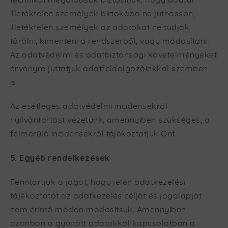
technikai megoldások biztosítjuk, hogy adatai
illetéktelen személyek birtokába ne juthasson,
illetéktelen személyek az adatokat ne tudják
törölni, kimenteni a rendszerből, vagy módosítani.
Az adatvédelmi és adatbiztonsági követelményeket
érvényre juttatjuk adatfeldolgozóinkkal szemben
is.
Az esetleges adatvédelmi incidensekről
nyilvántartást vezetünk, amennyiben szükséges, a
felmerülő incidensekről tájékoztatjuk Önt.
5. Egyéb rendelkezések
Fenntartjuk a jogot, hogy jelen adatkezelési
tájékoztatót az adatkezelés célját és jogalapját
nem érintő módon módosítsuk. Amennyiben
azonban a gyűjtött adatokkal kapcsolatban a