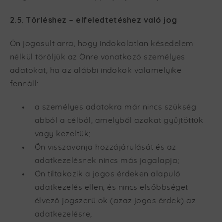
2.5. Törléshez – elfeledtetéshez való jog
Ön jogosult arra, hogy indokolatlan késedelem
nélkül töröljük az Önre vonatkozó személyes
adatokat, ha az alábbi indokok valamelyike
fennáll:
a személyes adatokra már nincs szükség
abból a célból, amelyből azokat gyűjtöttük
vagy kezeltük;
Ön visszavonja hozzájárulását és az
adatkezelésnek nincs más jogalapja;
Ön tiltakozik a jogos érdeken alapuló
adatkezelés ellen, és nincs elsőbbséget
élvező jogszerű ok (azaz jogos érdek) az
adatkezelésre,