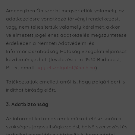
Amennyiben Ön szerint megsértettük valamely, az
adatkezelésre vonatkozó törvényi rendelkezést,
vagy nem teljesítettük valamely kérelmét, akkor
vélelmezett jogellenes adatkezelés megszüntetése
érdekében a Nemzeti Adatvédelmi és
Információszabadság Hatóság vizsgálati eljárását
kezdeményezheti (levelezési cím: 1530 Budapest,
Pf.: 5., email:
ugyfelszolgalat@naih.hu
).
Tájékoztatjuk emellett arról is, hogy polgári pert is
indíthat bíróság előtt.
3. Adatbiztonság
Az informatikai rendszerek működtetése során a
szükséges jogosultságkezelési, belső szervezési és