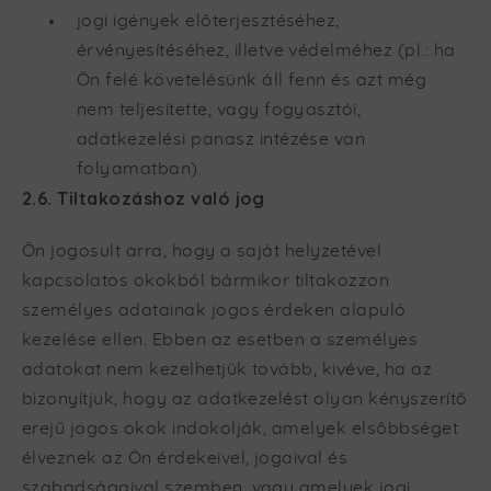
jogi igények előterjesztéséhez,
érvényesítéséhez, illetve védelméhez (pl.: ha
Ön felé követelésünk áll fenn és azt még
nem teljesítette, vagy fogyasztói,
adatkezelési panasz intézése van
folyamatban).
2.6. Tiltakozáshoz való jog
Ön jogosult arra, hogy a saját helyzetével
kapcsolatos okokból bármikor tiltakozzon
személyes adatainak jogos érdeken alapuló
kezelése ellen. Ebben az esetben a személyes
adatokat nem kezelhetjük tovább, kivéve, ha az
bizonyítjuk, hogy az adatkezelést olyan kényszerítő
erejű jogos okok indokolják, amelyek elsőbbséget
élveznek az Ön érdekeivel, jogaival és
szabadságaival szemben, vagy amelyek jogi