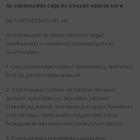
Az adatkezelés célja és a kezelt adatok köre
AZ ADATKEZELÉS CÉLJAI
Az adatkezelő az alábbi célokból végez
adatkezelést a vonatkozó jogszabályokkal
összhangban:
1. Kapcsolatfelvétel céljából elektronikus, telefonos,
SMS, és postai megkereséssel;
2. Pszichológiai, szóban és írásban létrejövő
terápiás szerződésünk teljesítése céljából
(személyes adatok elektronikus és papír formában
való tárolása, tanácsadási folyamatról írásos
feljegyzések készítése elektronikus formában).
3. Pszichológiai szolgáltatás nyújtásához