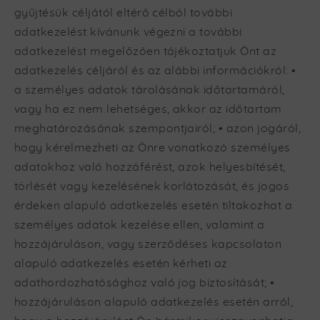
gyűjtésük céljától eltérő célból további
adatkezelést kívánunk végezni a további
adatkezelést megelőzően tájékoztatjuk Önt az
adatkezelés céljáról és az alábbi információkról: •
a személyes adatok tárolásának időtartamáról,
vagy ha ez nem lehetséges, akkor az időtartam
meghatározásának szempontjairól; • azon jogáról,
hogy kérelmezheti az Önre vonatkozó személyes
adatokhoz való hozzáférést, azok helyesbítését,
törlését vagy kezelésének korlátozását, és jogos
érdeken alapuló adatkezelés esetén tiltakozhat a
személyes adatok kezelése ellen, valamint a
hozzájáruláson, vagy szerződéses kapcsolaton
alapuló adatkezelés esetén kérheti az
adathordozhatósághoz való jog biztosítását; •
hozzájáruláson alapuló adatkezelés esetén arról,