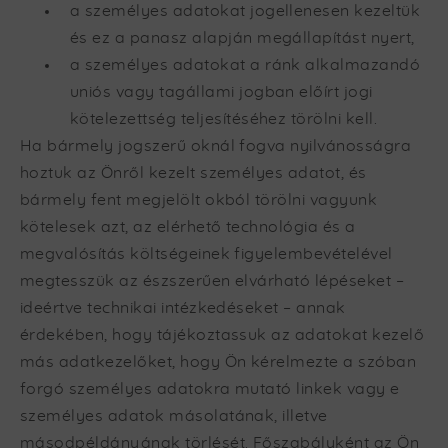
a személyes adatokat jogellenesen kezeltük
és ez a panasz alapján megállapítást nyert,
a személyes adatokat a ránk alkalmazandó
uniós vagy tagállami jogban előírt jogi
kötelezettség teljesítéséhez törölni kell.
Ha bármely jogszerű oknál fogva nyilvánosságra
hoztuk az Önről kezelt személyes adatot, és
bármely fent megjelölt okból törölni vagyunk
kötelesek azt, az elérhető technológia és a
megvalósítás költségeinek figyelembevételével
megtesszük az észszerűen elvárható lépéseket –
ideértve technikai intézkedéseket – annak
érdekében, hogy tájékoztassuk az adatokat kezelő
más adatkezelőket, hogy Ön kérelmezte a szóban
forgó személyes adatokra mutató linkek vagy e
személyes adatok másolatának, illetve
másodpéldányának törlését. Főszabályként az Ön