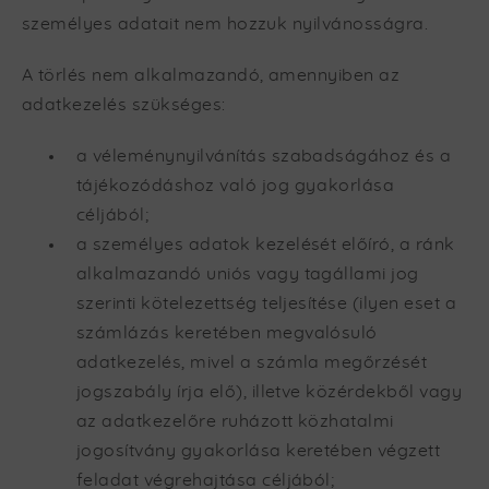
személyes adatait nem hozzuk nyilvánosságra.
A törlés nem alkalmazandó, amennyiben az
adatkezelés szükséges:
a véleménynyilvánítás szabadságához és a
tájékozódáshoz való jog gyakorlása
céljából;
a személyes adatok kezelését előíró, a ránk
alkalmazandó uniós vagy tagállami jog
szerinti kötelezettség teljesítése (ilyen eset a
számlázás keretében megvalósuló
adatkezelés, mivel a számla megőrzését
jogszabály írja elő), illetve közérdekből vagy
az adatkezelőre ruházott közhatalmi
jogosítvány gyakorlása keretében végzett
feladat végrehajtása céljából;