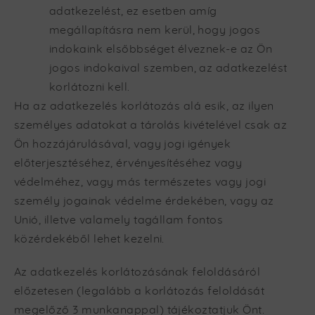
adatkezelést, ez esetben amíg
megállapításra nem kerül, hogy jogos
indokaink elsőbbséget élveznek-e az Ön
jogos indokaival szemben, az adatkezelést
korlátozni kell.
Ha az adatkezelés korlátozás alá esik, az ilyen
személyes adatokat a tárolás kivételével csak az
Ön hozzájárulásával, vagy jogi igények
előterjesztéséhez, érvényesítéséhez vagy
védelméhez, vagy más természetes vagy jogi
személy jogainak védelme érdekében, vagy az
Unió, illetve valamely tagállam fontos
közérdekéből lehet kezelni.
Az adatkezelés korlátozásának feloldásáról
előzetesen (legalább a korlátozás feloldását
megelőző 3 munkanappal) tájékoztatjuk Önt.