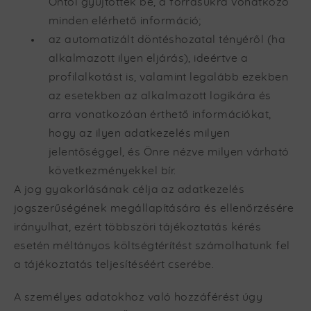
Öntől gyűjtötték be, a forrásukra vonatkozó
minden elérhető információ;
az automatizált döntéshozatal tényéről (ha
alkalmazott ilyen eljárás), ideértve a
profilalkotást is, valamint legalább ezekben
az esetekben az alkalmazott logikára és
arra vonatkozóan érthető információkat,
hogy az ilyen adatkezelés milyen
jelentőséggel, és Önre nézve milyen várható
következményekkel bír.
A jog gyakorlásának célja az adatkezelés
jogszerűségének megállapítására és ellenőrzésére
irányulhat, ezért többszöri tájékoztatás kérés
esetén méltányos költségtérítést számolhatunk fel
a tájékoztatás teljesítéséért cserébe.
A személyes adatokhoz való hozzáférést úgy