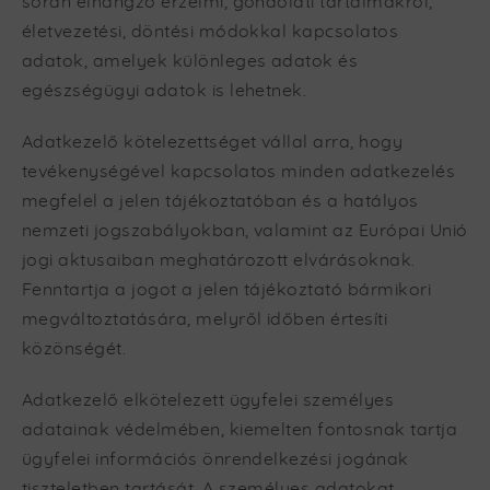
során elhangzó érzelmi, gondolati tartalmakról,
életvezetési, döntési módokkal kapcsolatos
adatok, amelyek különleges adatok és
egészségügyi adatok is lehetnek.
Adatkezelő kötelezettséget vállal arra, hogy
tevékenységével kapcsolatos minden adatkezelés
megfelel a jelen tájékoztatóban és a hatályos
nemzeti jogszabályokban, valamint az Európai Unió
jogi aktusaiban meghatározott elvárásoknak.
Fenntartja a jogot a jelen tájékoztató bármikori
megváltoztatására, melyről időben értesíti
közönségét.
Adatkezelő elkötelezett ügyfelei személyes
adatainak védelmében, kiemelten fontosnak tartja
ügyfelei információs önrendelkezési jogának
tiszteletben tartását. A személyes adatokat