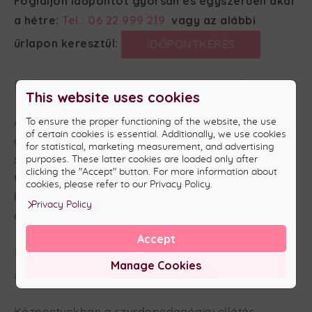
Foglaljon időpontot gyorsan és egyszerűen akár
a hétre:
Tel.: 06 22 999 219
vagy az alábbi
űrlapon keresztül:
IDŐPONTKÉRÉS
Miért fontos a korai fejlesztés?
This website uses cookies
A korai felismerés és fejlesztés kulcsfontosságú a
To ensure the proper functioning of the website, the use
of certain cookies is essential. Additionally, we use cookies
gyermek nyelvi és kognitív fejlődése
for statistical, marketing measurement, and advertising
szempontjából. Minél hamarabb kezdődik a célzott
purposes. These latter cookies are loaded only after
clicking the "Accept" button. For more information about
támogatás, annál nagyobb eséllyel érhető el
cookies, please refer to our Privacy Policy.
hatékony kommunikáció és sikeres beilleszkedés
Privacy Policy
az óvodai, iskolai környezetbe.
Accept
Komplex szemlélet,
Manage Cookies
együttműködésben
Központunkban a szurdopedagógiai ellátás