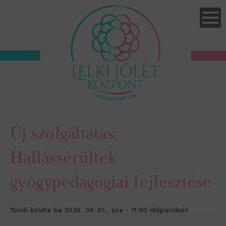
Skip
to
main
navigation
Új szolgáltatás:
Hallássérültek
gyógypedagógiai fejlesztése
Tündi
küldte be
2026. 04. 01., sze – 11:30
időpontban