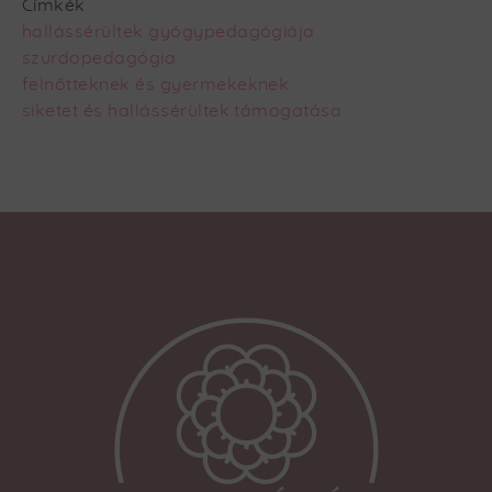
Címkék
hallássérültek gyógypedagógiája
szurdopedagógia
felnőtteknek és gyermekeknek
siketet és hallássérültek támogatása