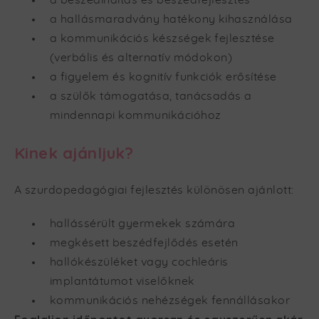
a beszédindítás és beszédfejlesztés
a hallásmaradvány hatékony kihasználása
a kommunikációs készségek fejlesztése
(verbális és alternatív módokon)
a figyelem és kognitív funkciók erősítése
a szülők támogatása, tanácsadás a
mindennapi kommunikációhoz
Kinek ajánljuk?
A szurdopedagógiai fejlesztés különösen ajánlott:
hallássérült gyermekek számára
megkésett beszédfejlődés esetén
hallókészüléket vagy cochleáris
implantátumot viselőknek
kommunikációs nehézségek fennállásakor