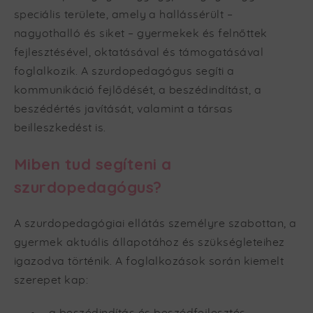
speciális területe, amely a hallássérült –
nagyothalló és siket – gyermekek és felnőttek
fejlesztésével, oktatásával és támogatásával
foglalkozik. A szurdopedagógus segíti a
kommunikáció fejlődését, a beszédindítást, a
beszédértés javítását, valamint a társas
beilleszkedést is.
Miben tud segíteni a
szurdopedagógus?
A szurdopedagógiai ellátás személyre szabottan, a
gyermek aktuális állapotához és szükségleteihez
igazodva történik. A foglalkozások során kiemelt
szerepet kap: