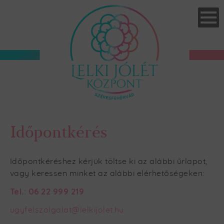
Skip
to
main
navigation
Időpontkérés
Időpontkéréshez kérjük töltse ki az alábbi űrlapot,
vagy keressen minket az alábbi elérhetőségeken:
Tel.: 06 22 999 219
ugyfelszolgalat@lelkijolet.hu