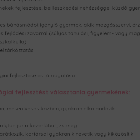
ekek fejlesztése, beilleszkedési nehézséggel küzdő gye
eges bánásmódot igénylő gyermek, akik mozgásszervi, ér
 fejlődési zavarral (súlyos tanulási, figyelem- vagy ma
iszkalkulia)
felzárkóztatás
iai fejlesztése és támogatása
iai fejlesztést választania gyermekének:
on, meseolvasás közben, gyakran elkalandozik
olyton jár a keze-lába", zsizseg
arátkozik, kortársai gyakran kinevetik vagy kiközösítik