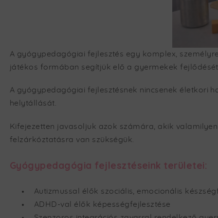
A gyógypedagógiai fejlesztés egy komplex, személyre
játékos formában segítjük elő a gyermekek fejlődését
A gyógypedagógiai fejlesztésnek nincsenek életkori ha
helytállását.
Kifejezetten javasoljuk azok számára, akik valamilyen
felzárkóztatásra van szükségük.
Gyógypedagógia fejlesztéseink területei:
Autizmussal élők szociális, emocionális készség
ADHD-val élők képességfejlesztése
Szenzoros integrációs zavarral rendelkező gyer