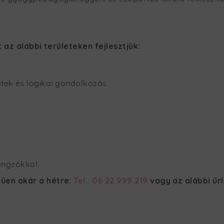
az alábbi területeken fejlesztjük:
tek és logikai gondolkozás
angzókkal
űen akár a hétre:
Tel.: 06 22 999 219
vagy az alábbi űr