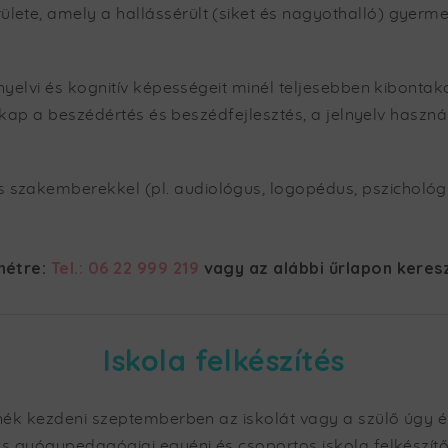
ete, amely a hallássérült (siket és nagyothalló) gyermek
nyelvi és kognitív képességeit minél teljesebben kibont
 kap a beszédértés és beszédfejlesztés, a jelnyelv haszná
zakemberekkel (pl. audiológus, logopédus, pszichológ
hétre:
Tel.: 06 22 999 219
vagy az alábbi űrlapon keres
Iskola felkészítés
ék kezdeni szeptemberben az iskolát vagy a szülő úgy ér
s gyógypedagógiai egyéni és csoportos iskola felkészítő