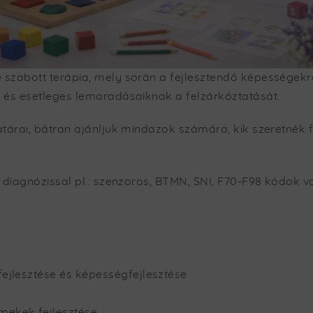
 szabott terápia, mely során a fejlesztendő képességek
 és esetleges lemaradásaiknak a felzárkóztatását.
tárai, bátran ajánljuk mindazok számára, kik szeretnék fe
 diagnózissal pl.: szenzoros, BTMN, SNI, F70-F98 kódok v
fejlesztése és képességfejlesztése
mekek fejlesztése