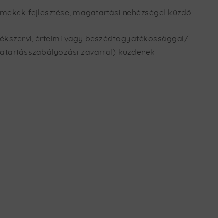
rmekek fejlesztése, magatartási nehézségel küzdő
zékszervi, értelmi vagy beszédfogyatékossággal/
gatartásszabályozási zavarral) küzdenek