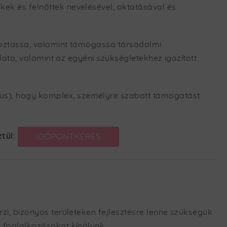
ek és felnőttek nevelésével, oktatásával és
akoztassa, valamint támogassa társadalmi
lata, valamint az egyéni szükségletekhez igazított
us), hogy komplex, személyre szabott támogatást
ztül:
IDŐPONTKÉRÉS
zi, bizonyos területeken fejlesztésre lenne szükségük
 foglalkozásokat kínálunk.