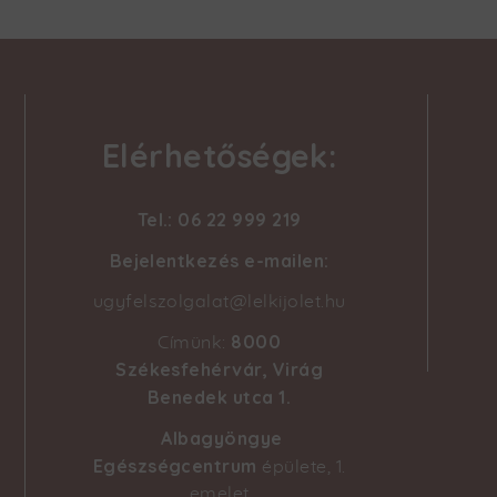
Elérhetőségek:
Tel.: 06 22 999 219
Bejelentkezés e-mailen:
ugyfelszolgalat@lelkijolet.hu
8000
Címünk:
Székesfehérvár, Virág
Benedek utca 1
.
Albagyöngye
Egészségcentrum
épülete, 1.
emelet