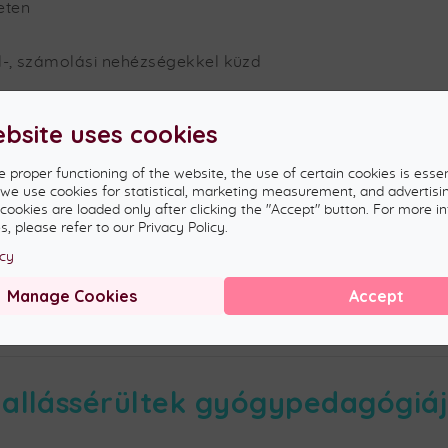
eten
l-, számolási nehézségekkel küzd
asnit, nem jó a kézügyessége
ebsite uses cookies
 koncentrálnia
e proper functioning of the website, the use of certain cookies is essen
, we use cookies for statistical, marketing measurement, and advertisi
hoz, mint kortársainak
 cookies are loaded only after clicking the "Accept" button. For more i
dai beilleszkedéssel
, please refer to our Privacy Policy.
fel azokat megfelelően
icy
ítménye
Manage Cookies
Accept
űen akár a hétre:
Tel.: 06 22 999 219
vagy az alábbi űr
allássérültek gyógypedagógiá