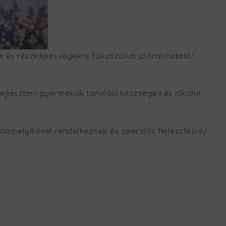
re és részképességekre fókuszálva szórakoztató/
jleszteni gyermekük tanulási készségeit és iskolai
alamelyikével
rendelkeznek és speciális fejlesztésre/