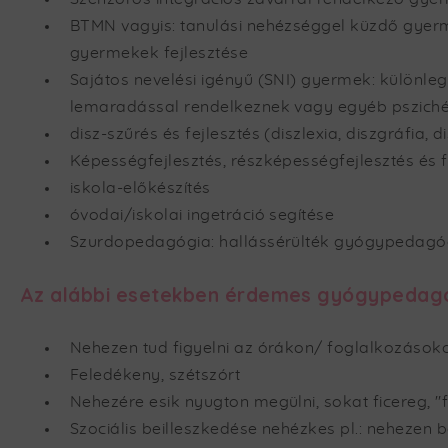
BTMN vagyis: tanulási nehézséggel küzdő gyerm
gyermekek fejlesztése
Sajátos nevelési igényű (SNI) gyermek: különl
lemaradással rendelkeznek vagy egyéb pszichés
disz-szűrés és fejlesztés (diszlexia, diszgráfia, d
Képességfejlesztés, részképességfejlesztés és 
iskola-előkészítés
óvodai/iskolai ingetráció segítése
Szurdopedagógia: hallássérülték gyógypedagóg
Az alábbi esetekben érdemes gyógypedagóg
Nehezen tud figyelni az órákon/ foglalkozások
Feledékeny, szétszórt
Nehezére esik nyugton megülni, sokat ficereg, "f
Szociális beilleszkedése nehézkes pl.: nehezen b