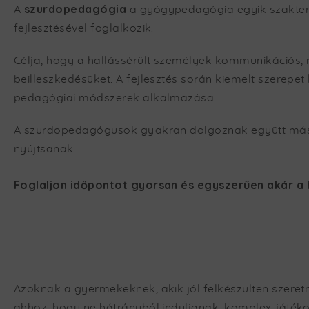
szurdopedagógia
A
a gyógypedagógia egyik szakterül
fejlesztésével foglalkozik.
Célja, hogy a hallássérült személyek kommunikációs, 
beilleszkedésüket. A fejlesztés során kiemelt szerepet
pedagógiai módszerek alkalmazása.
A szurdopedagógusok gyakran dolgoznak együtt más s
nyújtsanak.
Foglaljon időpontot gyorsan és egyszerűen akár a 
Azoknak a gyermekeknek, akik jól felkészülten szeretn
ahhoz, hogy ne hátrányból induljanak, komplex-játéko