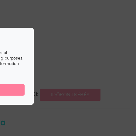
tial.
ng purposes.
nformation
lapon keresztül:
IDŐPONTKÉRÉS
ja