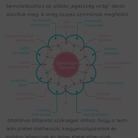
bemutatásához az alábbi „egészség virág” ábrát
alkottuk meg.
A virág összes szirmának megfelelő
általános állapota szükséges ahhoz, hogy a testi-
lelki jólétet átélhessük, kiegyensúlyozottak és
boldog lehessünk és teljes életet élhessünk.