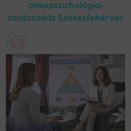
onkopszichológiai
tanácsadás Székesfehérvár