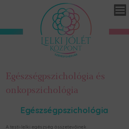
Skip
to
main
navigation
Egészségpszichológia és
onkopszichológia
Egészségpszichológia
A testi-lelki egészség összetevőinek