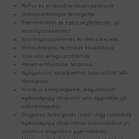
Reflux és emésztőrendszeri panaszok
Onkopszichológiai támogatás
Életmódváltás és egészségfejlesztés (pl.:
testsúlycsökkentés)
Szorongáscsökkentés és stresszkezelés
Stresszkezelési technikák elsajátítása
Szexuális jellegű problémák
Rejtett erőforrások feltárása
Gyógyászati kezelésekhez kapcsolódó lelki
támogatás
Krónikus betegségekkel, megváltozott
egészségügyi állapottal való együttélés (pl.:
cukorbetegség)
Diagnózis feldolgozás (saját vagy családtag
egészségügyi állapotához kapcsolódóan pl.:
autizmus diagnózisa gyermekénél)