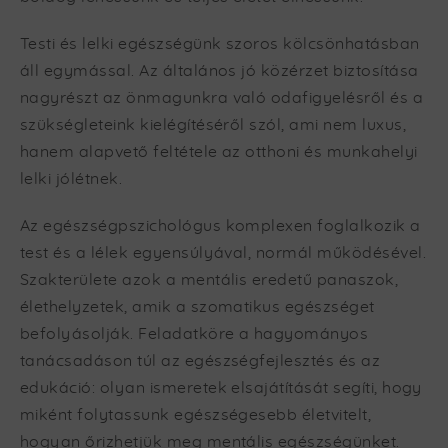
Testi és lelki egészségünk szoros kölcsönhatásban
áll egymással.
Az általános jó közérzet biztosítása
nagyrészt az önmagunkra való odafigyelésről és a
szükségleteink kielégítéséről szól, ami nem luxus,
hanem alapvető feltétele az otthoni és munkahelyi
lelki jólétnek.
Az egészségpszichológus komplexen foglalkozik a
test és a lélek egyensúlyával, normál működésével.
Szakterülete azok a mentális eredetű panaszok,
élethelyzetek, amik a szomatikus egészséget
befolyásolják. Feladatköre a hagyományos
tanácsadáson túl az egészségfejlesztés és az
edukáció: olyan ismeretek elsajátítását segíti, hogy
miként folytassunk egészségesebb életvitelt,
hogyan őrizhetjük meg mentális egészségünket.