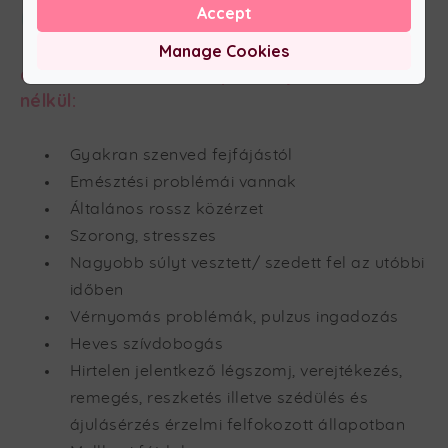
Accept
Forduljon hozzánk bizalommal, ha
Manage Cookies
az alábbi tüneteket tapasztalja szervi okok
nélkül:
Gyakran szenved fejfájástól
Emésztési problémái vannak
Általános rossz közérzet
Szorong, stresszes
Nagyobb súlyt vesztett/ szedett fel az utóbbi
időben
Vérnyomás problémák, pulzus ingadozás
Heves szívdobogás
Hirtelen jelentkező légszomj, verejtékezés,
remegés, reszketés illetve szédülés és
ájulásérzés érzelmi felfokozott állapotban