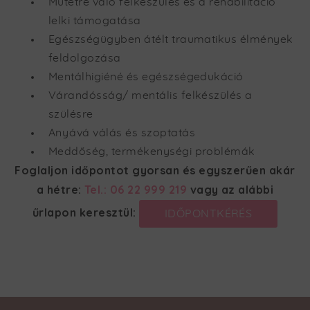
Műtétre való felkészülés és a rehabilitáció
lelki támogatása
Egészségügyben átélt traumatikus élmények
feldolgozása
Mentálhigiéné és egészségedukáció
Várandósság/ mentális felkészülés a
szülésre
Anyává válás és szoptatás
Meddőség, termékenységi problémák
Foglaljon időpontot gyorsan és egyszerűen akár
a hétre:
Tel.: 06 22 999 219
vagy az alábbi
űrlapon keresztül:
IDŐPONTKÉRÉS