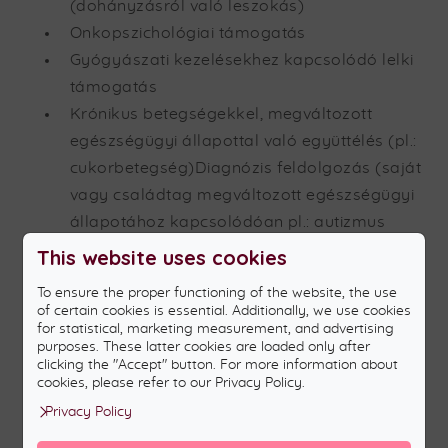
(dohányzásról való leszokás)
Onkopszichológiai támogatás
Gyógyászati kezelésekhez kapcsolódó lelki
támogatás
Krónikus betegségekkel, megváltozott
egészségügyi állapottal való együttélés (pl.:
cukorbetegség)Diagnózis feldolgozás (saját
vagy családtag megváltozott egészségügyi
állapotához kapcsolódóan pl.: autizmus
diagnózisa gyermekénél)
This website uses cookies
Műtétre való felkészülés és a rehabilitáció
To ensure the proper functioning of the website, the use
lelki támogatásaEgészségügyben átélt
of certain cookies is essential. Additionally, we use cookies
for statistical, marketing measurement, and advertising
traumatikus élmények feldolgozása
purposes. These latter cookies are loaded only after
Mentálhigiéné és egészségedukáció
clicking the "Accept" button. For more information about
cookies, please refer to our Privacy Policy.
Meddőség, termékenységi problémák
Privacy Policy