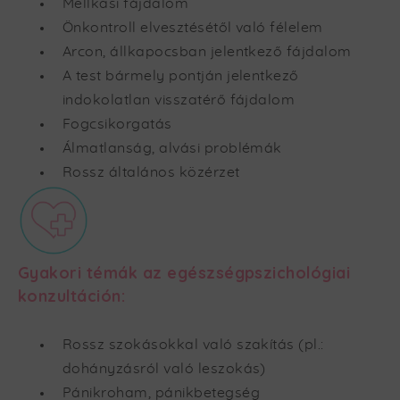
Mellkasi fájdalom
Önkontroll elvesztésétől való félelem
Arcon, állkapocsban jelentkező fájdalom
A test bármely pontján jelentkező
indokolatlan visszatérő fájdalom
Fogcsikorgatás
Álmatlanság, alvási problémák
Rossz általános közérzet
Gyakori témák az egészségpszichológiai
konzultáción:
Rossz szokásokkal való szakítás (pl.:
dohányzásról való leszokás)
Pánikroham, pánikbetegség