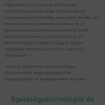
Célja többek közt a pozitív erőforrások
mobilizálása, a megküzdés technikáinak (pl.
stresszkezelés) fejlesztése, kapcsolati-, döntési- és
kommunikációs problémák feloldása és az
egészségtudatos orientáció kialakítása. Segíti
továbbá az önismeret, az önbizalom és az
énhatékonyság fejlődését, hogy az egyéni
akadályok elhárításával a kliens elérhesse
célkitűzéseit.
Jöjjön el székesfehérvári pszichológus
központunkba, hogy segítségünkkel
egészségesebb és teljesebb életet élhessen!
Egészségpszichológiai és