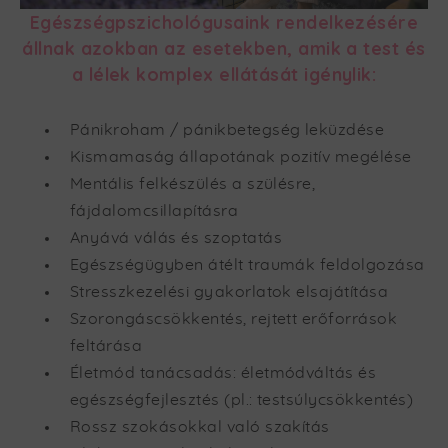
Egészségpszichológusaink rendelkezésére
állnak azokban az esetekben, amik a test és
a lélek komplex ellátását igénylik:
Pánikroham / pánikbetegség leküzdése
Kismamaság állapotának pozitív megélése
Mentális felkészülés a szülésre,
fájdalomcsillapításra
Anyává válás és szoptatás
Egészségügyben átélt traumák feldolgozása
Stresszkezelési gyakorlatok elsajátítása
Szorongáscsökkentés, rejtett erőforrások
feltárása
Életmód tanácsadás: életmódváltás és
egészségfejlesztés (pl.: testsúlycsökkentés)
Rossz szokásokkal való szakítás