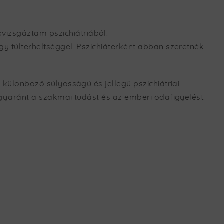
izsgáztam pszichiátriából.
 túlterheltséggel. Pszichiáterként abban szeretnék
különböző súlyosságú és jellegű pszichiátriai
gyaránt a szakmai tudást és az emberi odafigyelést.