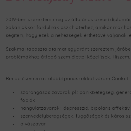
2019-ben szereztem meg az általános orvosi diplom
Sokan akkor fordulnak pszichiáterhez, amikor már hos
segíteni, hogy ezek a nehézségek érthetővé váljanak, é
Szakmai tapasztalataimat egyaránt szereztem járóbeteg
problémákhoz átfogó szemlélettel közelítsek. Hiszem,
Rendelésemen az alábbi panaszokkal várom Önöket:
szorongásos zavarok pl.: pánikbetegség, genera
fóbiák
hangulatzavarok: depresszió, bipoláris affektív
szenvedélybetegségek, függőségek és káros sz
alvászavar