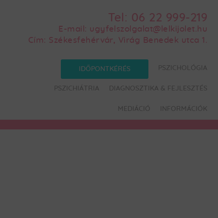
Tel:
06 22 999-219
E-mail:
ugyfelszolgalat@lelkijolet.hu
Cím:
Székesfehérvár, Virág Benedek utca 1.
PSZICHOLÓGIA
IDŐPONTKÉRÉS
PSZICHIÁTRIA
DIAGNOSZTIKA & FEJLESZTÉS
MEDIÁCIÓ
INFORMÁCIÓK
s