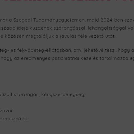
ámat a Szegedi Tudományegyetemen, majd 2024-ben szakv
szabb ideje küzdenek szorongással, lehangoltsággal vagy
s közösen megtaláljuk a javulás felé vezető utat.
- és fekvőbeteg-ellátásban, ami lehetővé teszi, hogy a 
 hogy az eredményes pszichiátriai kezelés tartalmazza e
lizált szorongás, kényszerbetegség,
 zavar
erhasználat