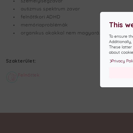
személyiségzavar
autizmus spektrum zavar
felnőttkori ADHD
This w
memóriaproblémák
organikus okokkal nem magyarázható testi pa
To ensure th
Additionally
These latter
about cookies
Szakterület:
Privacy Pol
Felnőttek