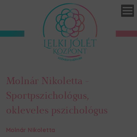
Skip
to
main
navigation
Molnár Nikoletta -
Sportpszichológus,
okleveles pszichológus
Molnár Nikoletta