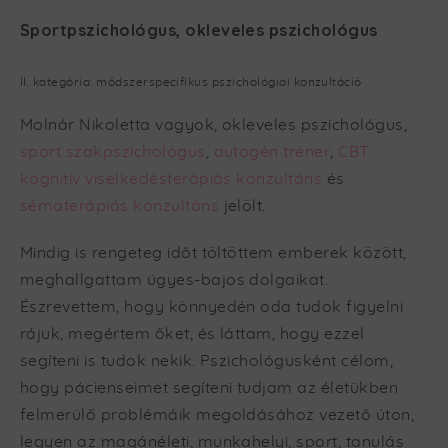
Sportpszichológus, okleveles pszichológus
II. kategória: módszerspecifikus pszichológiai konzultáció
Molnár Nikoletta vagyok, okleveles pszichológus,
sport szakpszichológus
,
autogén tréner
,
CBT
kognitív viselkedésterápiás konzultáns
és
sématerápiás konzultáns
jelölt.
Mindig is rengeteg időt töltöttem emberek között,
meghallgattam ügyes-bajos dolgaikat.
Észrevettem, hogy könnyedén oda tudok figyelni
rájuk, megértem őket, és láttam, hogy ezzel
segíteni is tudok nekik. Pszichológusként célom,
hogy pácienseimet segíteni tudjam az életükben
felmerülő problémáik megoldásához vezető úton,
legyen az magánéleti, munkahelyi, sport, tanulás