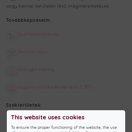
vagy karrier területén lévő megmérettetések.
Továbbképzéseim:
Sportpszichológia
Sématerápia
Autogén tréning
Kognitív viselkedésterápia (CBT)
Szakterületek:
This website uses cookies
Felnőttek
To ensure the proper functioning of the website, the use