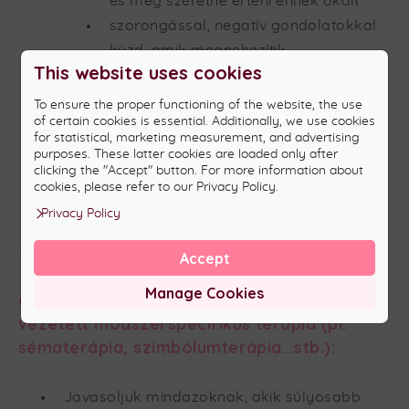
és meg szeretné érteni ennek okait
szorongással, negatív gondolatokkal
küzd, amik megnehezítik
This website uses cookies
mindennapjait
traumatikus élményei gátolják abban,
To ensure the proper functioning of the website, the use
of certain cookies is essential. Additionally, we use cookies
hogy teljesebb életet éljen
for statistical, marketing measurement, and advertising
élethelyzeti krízisek esetén pl.: válás,
purposes. These latter cookies are loaded only after
clicking the "Accept" button. For more information about
költözés...stb.
cookies, please refer to our Privacy Policy.
Privacy Policy
Accept
Szakpszichológus (tanácsadó-,
Manage Cookies
egészség-, klinikai szakpszichológus) által
vezetett módszerspecifikus terápia (pl:
sématerápia, szimbólumterápia...stb.):
Javasoljuk mindazoknak, akik súlyosabb