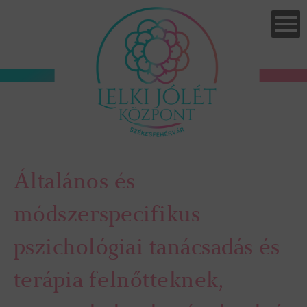
Skip
to
main
navigation
Általános és
módszerspecifikus
pszichológiai tanácsadás és
terápia felnőtteknek,