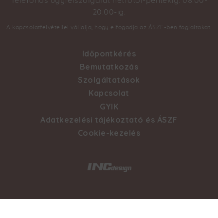
Telefonos ügyfélszolgálat hétfőtől-péntekig: 08:00-
20:00-ig.
A kapcsolatfelvétellel vállalja, hogy elfogadja az ÁSZF-ben foglaltakat.
Időpontkérés
Footer
Bemutatkozás
Szolgáltatások
menu
Kapcsolat
GYIK
Adatkezelési tájékoztató és ÁSZF
Cookie-kezelés