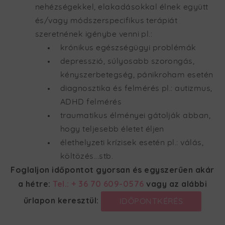
nehézségekkel, elakadásokkal élnek együtt
és/vagy módszerspecifikus terápiát
szeretnének igénybe venni pl.:
krónikus egészségügyi problémák
depresszió, súlyosabb szorongás,
kényszerbetegség, pánikroham esetén
diagnosztika és felmérés pl.: autizmus,
ADHD felmérés
traumatikus élményei gátolják abban,
hogy teljesebb életet éljen
élethelyzeti krízisek esetén pl.: válás,
költözés...stb.
Foglaljon időpontot gyorsan és egyszerűen akár
a hétre:
Tel.: + 36 70 609-0576
vagy az alábbi
űrlapon keresztül:
IDŐPONTKÉRÉS