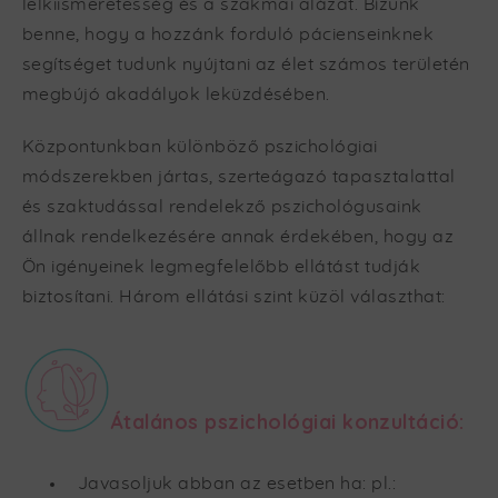
lelkiismeretesség és a szakmai alázat. Bízunk
benne, hogy a hozzánk forduló pácienseinknek
segítséget tudunk nyújtani az élet számos területén
megbújó akadályok leküzdésében.
Központunkban különböző pszichológiai
módszerekben jártas, szerteágazó tapasztalattal
és szaktudással rendelekző pszichológusaink
állnak rendelkezésére annak érdekében, hogy az
Ön igényeinek legmegfelelőbb ellátást tudják
biztosítani. Három ellátási szint küzöl választhat:
Átalános pszichológiai konzultáció:
Javasoljuk abban az esetben ha: pl.: